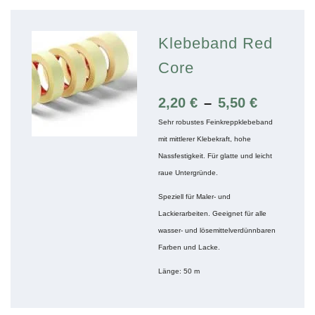
Klebeband Red
Core
2,20
€
–
5,50
€
Sehr robustes Feinkreppklebeband
mit mittlerer Klebekraft, hohe
Nassfestigkeit. Für glatte und leicht
raue Untergründe.
Speziell für Maler- und
Lackierarbeiten. Geeignet für alle
wasser- und lösemittelverdünnbaren
Farben und Lacke.
Länge: 50 m