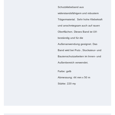
Schutzklebeband aus
widerstandsfähigem und robustem
Trägermaterial. Sehr hohe Klebekraft
und anschmiegsam auch auf rauen
Oberflächen. Dieses Band ist UV-
beständig und für die
Außenanwendung geeignet. Das
Band wird bei Putz-, Stuckateur- und
Bautenschutzarbeiten im Innen- und
Außenbereich verwendet.
Farbe: gelb
Abmessung: 44 mm x 50 m
Stärke: 220 my