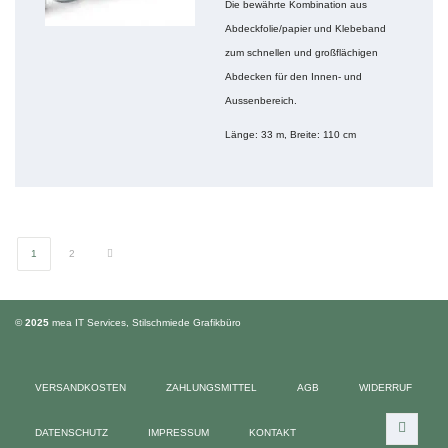
Die bewährte Kombination aus
Abdeckfolie/papier und Klebeband
zum schnellen und großflächigen
Abdecken für den Innen- und
Aussenbereich.
Länge: 33 m, Breite: 110 cm
1
2
©
2025
mea IT Services
,
Stilschmiede Grafikbüro
VERSANDKOSTEN
ZAHLUNGSMITTEL
AGB
WIDERRUF
DATENSCHUTZ
IMPRESSUM
KONTAKT