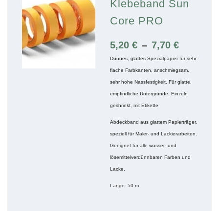
Klebeband Sun
Core PRO
5,20
€
–
7,70
€
Dünnes, glattes Spezialpapier für sehr
flache Farbkanten, anschmiegsam,
sehr hohe Nassfestigkeit. Für glatte,
empfindliche Untergründe. Einzeln
geshrinkt, mit Etikette
Abdeckband aus glattem Papierträger,
speziell für Maler- und Lackierarbeiten.
Geeignet für alle wasser- und
lösemittelverdünnbaren Farben und
Lacke.
Länge: 50 m