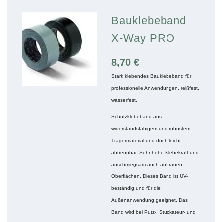
Bauklebeband
X-Way PRO
8,70
€
Stark klebendes Bauklebeband für
professionelle Anwendungen, reißfest,
wasserfest.
Schutzklebeband aus
widerstandsfähigem und robustem
Trägermaterial und doch leicht
abtrennbar. Sehr hohe Klebekraft und
anschmiegsam auch auf rauen
Oberflächen. Dieses Band ist UV-
beständig und für die
Außenanwendung geeignet. Das
Band wird bei Putz-, Stuckateur- und